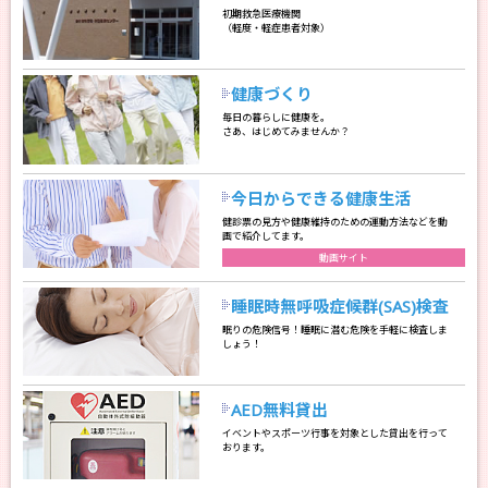
初期救急医療機関
（軽度・軽症患者対象）
健康づくり
毎日の暮らしに健康を。
さあ、はじめてみませんか？
今日からできる健康生活
健診票の見方や健康維持のための運動方法などを動
画で紹介してます。
動画サイト
睡眠時無呼吸症候群(SAS)検査
眠りの危険信号！睡眠に潜む危険を手軽に検査しま
しょう！
2026/04/01
お知らせ
＜書類のダウンロードにつきまして＞
AED無料貸出
イベントやスポーツ行事を対象とした貸出を行って
Microsoft Edgeで申込書・名簿をダウンロードする際に、「安全にダウン
おります。
ロードすることはできません」と表示され、ダウンロードできないとのお