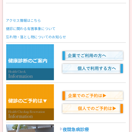
2026/06/02
ハスカップ便りvol.37をアップしました
アクセス情報はこちら
2026/05/28
お知らせ
健診に関わる有害事象について
第3回ココトマ寄席 開催のお知らせ
忘れ物・落とし物についてのお知らせ
まちなか交流センター「ココトマ」にて、第3回ココトマ寄席を開催いたし
ます。
人気落語家・立川志の八による落語独演会です。
軽妙な語りと巧みな話芸を、ぜひ会場でお楽しみください。
日時：2026年6月29日（月）18時開演
会場：まちなか交流センター ココトマ
入場方法・料金などの詳細は、専用ページをご確認ください。
▶
詳細はこちら
夜間急病診療