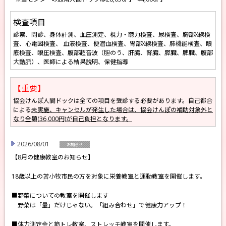
検査項目
診察、問診、身体計測、血圧測定、視力・聴力検査、尿検査、胸部X線検
査、心電図検査、 血液検査、便潜血検査、胃部X線検査、肺機能検査、眼
底検査、眼圧検査、腹部超音波（胆のう、肝臓、腎臓、膵臓、脾臓、腹部
大動脈）、医師による結果説明、保健指導
【重要】
協会けんぽ人間ドックは全ての項目を受診する必要があります。自己都合
による
未実施、キャンセルが発生した場合は、協会けんぽの補助対象外と
なり全額(36,000円)が自己負担となります。
2026/08/01
お知らせ
【8月の健康教室のお知らせ】
18歳以上の苫小牧市民の方を対象に栄養教室と運動教室を開催します。
■野菜についての教室を開催します
野菜は「量」だけじゃない。「組み合わせ」で健康力アップ！
■体力測定会と筋トレ教室、ストレッチ教室を開催します。