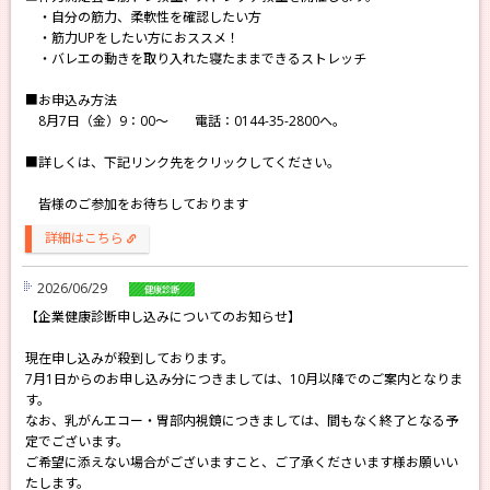
・自分の筋力、柔軟性を確認したい方
・筋力UPをしたい方におススメ！
・バレエの動きを取り入れた寝たままできるストレッチ
■お申込み方法
8月7日（金）9：00～ 電話：0144-35-2800へ。
■詳しくは、下記リンク先をクリックしてください。
皆様のご参加をお待ちしております
詳細はこちら
link
2026/06/29
健康診断
【企業健康診断申し込みについてのお知らせ】
現在申し込みが殺到しております。
7月1日からのお申し込み分につきましては、10月以降でのご案内となりま
す。
なお、乳がんエコー・胃部内視鏡につきましては、間もなく終了となる予
定でございます。
ご希望に添えない場合がございますこと、ご了承くださいます様お願いい
たします。