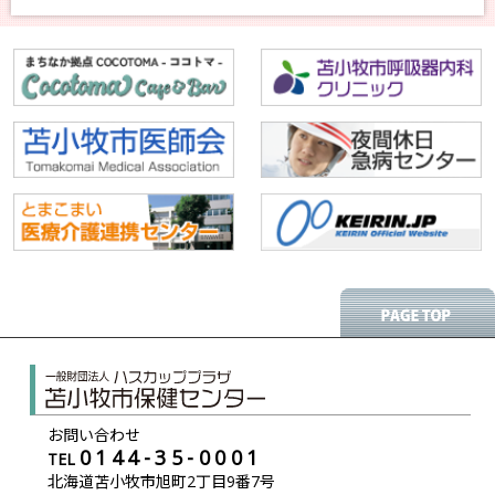
問い合わせが増えています。
現在、対処方法を確認中ですが、以下の暫定回避策でファイルのダウンロ
ードができることを確認しています。
【暫定回避策】
1.Edgeの画面右上に出てくる「安全にダウンロードすることはできませ
ん」というメッセージにマウスカーソルを持っていきます。
2.表示される「…」ボタンをクリックし、「保存」をクリックします。
3.「このファイルは安全にダウンロードできません」画面で「保持する」
をボタンをクリックします。
4.「ファイルを開く」と表示されたらメッセージにマウスカーソルを合わ
せ、フォルダアイコンをクリックし、申込書・名簿がダウンロードされた
ことを確認します。
2026/03/24
お知らせ
お問い合わせ
＜WEB問診動画をアップしました＞
0144-35-0001
TEL
北海道苫小牧市旭町2丁目9番7号
2026年2月13日（金）開催のWEB問診説明会において発信した、説明動画