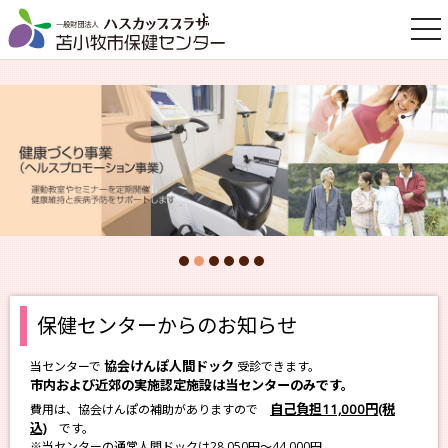
togg
nav
保健センターからのお知らせ
協会けんぽ人間ドック
当センターで
受診できます。
市内および近郊の実施認定施設は当センターのみです。
自己負担11,000円(税
費用は、協会けんぽの補助がありますので
込)
です。
※当センターの通常人間ドックは28,050円～44,000円